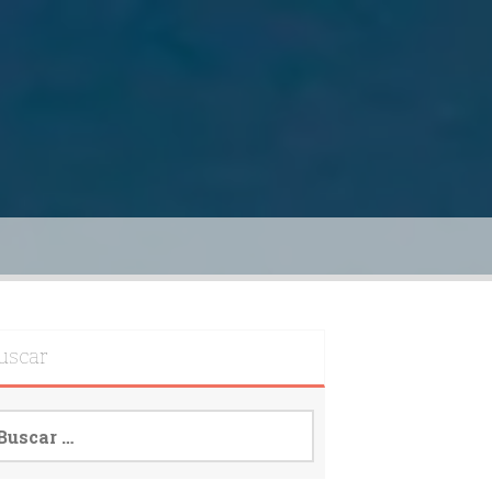
uscar
scar: