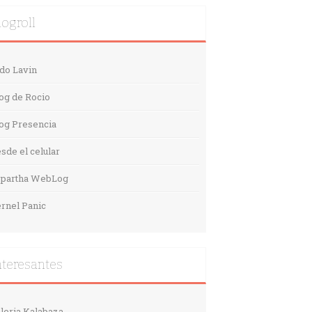
logroll
do Lavin
og de Rocio
og Presencia
sde el celular
spartha WebLog
rnel Panic
nteresantes
leria Kalabaza