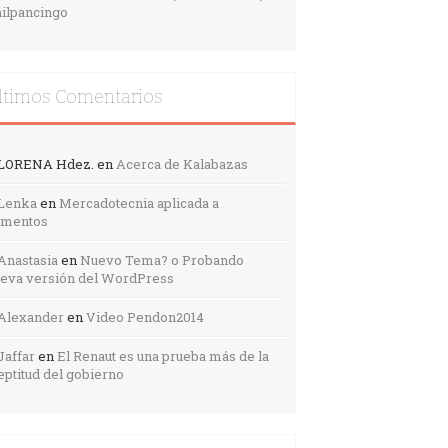
ilpancingo
ltimos Comentarios
LORENA Hdez.
en
Acerca de Kalabazas
Lenka
en
Mercadotecnia aplicada a
imentos
Anastasia
en
Nuevo Tema? o Probando
eva versión del WordPress
Alexander
en
Video Pendon2014
Jaffar
en
El Renaut es una prueba más de la
eptitud del gobierno