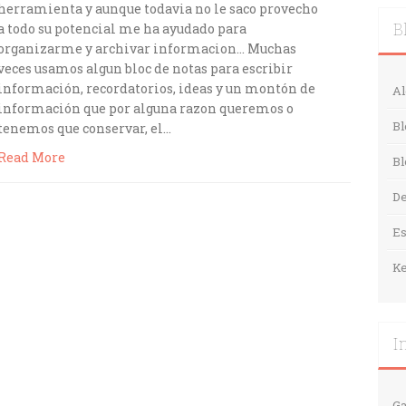
herramienta y aunque todavia no le saco provecho
a todo su potencial me ha ayudado para
B
organizarme y archivar informacion… Muchas
veces usamos algun bloc de notas para escribir
información, recordatorios, ideas y un montón de
Al
información que por alguna razon queremos o
Bl
tenemos que conservar, el…
Read More
Bl
De
E
Ke
I
Ga