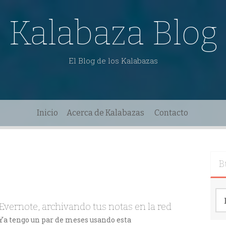
Kalabaza Blog
El Blog de los Kalabazas
Inicio
Acerca de Kalabazas
Contacto
B
Bu
Evernote, archivando tus notas en la red
Ya tengo un par de meses usando esta