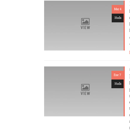
Mar 4
Huds
Ene 7
Huds