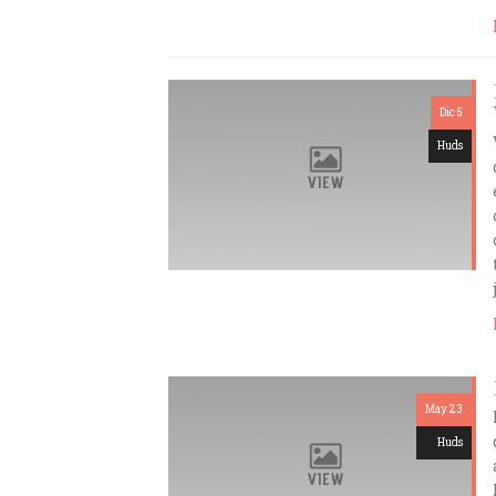
Dic 5
Huds
May 23
Huds