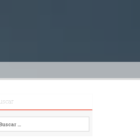
uscar
scar: