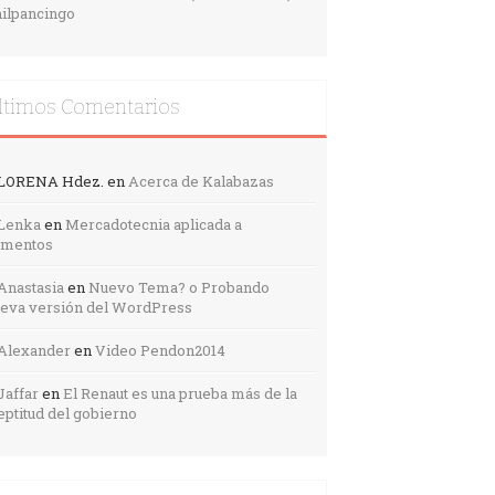
ilpancingo
ltimos Comentarios
LORENA Hdez.
en
Acerca de Kalabazas
Lenka
en
Mercadotecnia aplicada a
imentos
Anastasia
en
Nuevo Tema? o Probando
eva versión del WordPress
Alexander
en
Video Pendon2014
Jaffar
en
El Renaut es una prueba más de la
eptitud del gobierno