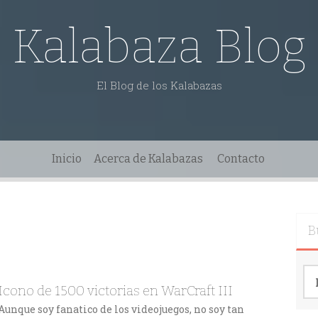
Kalabaza Blog
El Blog de los Kalabazas
Inicio
Acerca de Kalabazas
Contacto
B
Bu
Icono de 1500 victorias en WarCraft III
Aunque soy fanatico de los videojuegos, no soy tan