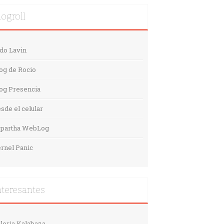
logroll
do Lavin
og de Rocio
og Presencia
sde el celular
spartha WebLog
rnel Panic
nteresantes
leria Kalabaza