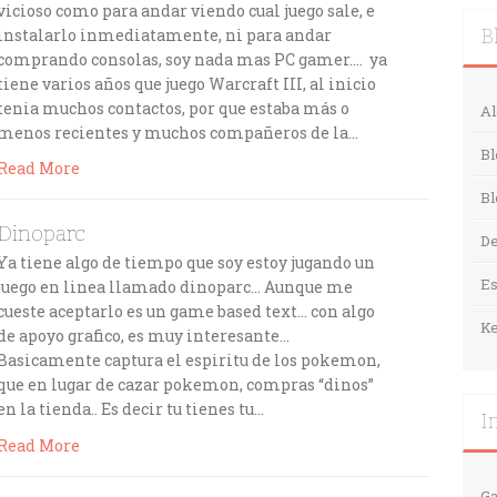
vicioso como para andar viendo cual juego sale, e
instalarlo inmediatamente, ni para andar
B
comprando consolas, soy nada mas PC gamer…. ya
tiene varios años que juego Warcraft III, al inicio
tenia muchos contactos, por que estaba más o
Al
menos recientes y muchos compañeros de la…
Bl
Read More
Bl
Dinoparc
De
Ya tiene algo de tiempo que soy estoy jugando un
E
juego en linea llamado dinoparc… Aunque me
cueste aceptarlo es un game based text… con algo
Ke
de apoyo grafico, es muy interesante…
Basicamente captura el espiritu de los pokemon,
que en lugar de cazar pokemon, compras “dinos”
en la tienda.. Es decir tu tienes tu…
I
Read More
Ga