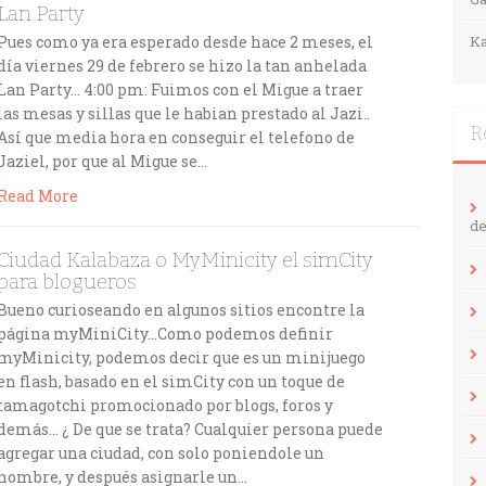
Lan Party
Pues como ya era esperado desde hace 2 meses, el
Ka
día viernes 29 de febrero se hizo la tan anhelada
Lan Party… 4:00 pm: Fuimos con el Migue a traer
las mesas y sillas que le habian prestado al Jazi..
R
Así que media hora en conseguir el telefono de
Jaziel, por que al Migue se…
Read More
de
Ciudad Kalabaza o MyMinicity el simCity
para blogueros
Bueno curioseando en algunos sitios encontre la
página myMiniCity…Como podemos definir
myMinicity, podemos decir que es un minijuego
en flash, basado en el simCity con un toque de
tamagotchi promocionado por blogs, foros y
demás… ¿ De que se trata? Cualquier persona puede
agregar una ciudad, con solo poniendole un
nombre, y después asignarle un…