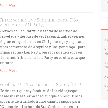
Ch
Read More
Fin de semana de Semifinal parte II (o
U
Viernes de LAN Party)
Viernes de Lan Party: Pues total de la cruda de
desvelada y después de ver la semifinal, el viernes
el plan era quedarnos en Chilpancingo y esperar a
otros camaradas de Acapulco y Chilpancingo… para
organizar una Lan Party, para los no iniciados en
al
términos frikis… una Lan Party no es otra cosa que
juntarse…
nu
Read More
Es oficial!!! Proximamente Starcraft II!!!
in
He de decir que soy fanático de los videojuegos
desde mi mas tierna edad aunque en los últimos
años me he limitado a unos cuantos juegos para
PC… uno de ellos ha sido StarCraft que no es otra