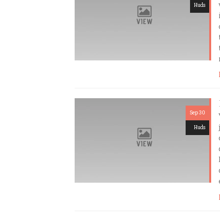
Huds
Sep 30
Huds