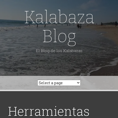
Skip
to
Kalabaza
content
Blog
El Blog de los Kalabazas
Herramientas