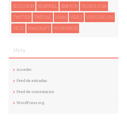
SELECCIÓN
SEMIFINAL
SIMPSON
TECNOLOGI­A
TWITTER
TWITUAL
UNAM
VIDEO
VIDEOJUEGOS
VIEJO
WARCRAFT
WORDPRESS
Meta
Acceder
Feed de entradas
Feed de comentarios
WordPress.org