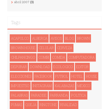
abril 2007
(3)
Tags
ACAPULCO
ALBERCA
AVISOS
BLOG
BROWN
BROWN HOUSE
CELULAR
CERVEZA
CHILPANCINGO
COMBI
COMIDA
COMPUTADORA
DEPURAR
DOWNLOAD
ECOLOGICO
EDITOR
ELECCIONES
FACEBOOK
FUTBOL
HOTEL
HOUSE
IMPUESTSO
INSTAGRAM
KALABAZAS
MÉXICO
PALABRAS
PARADISE
PARRANDA
POLITICA
PUMAS
QUEJA
RINGTONE
RIVALIDAD