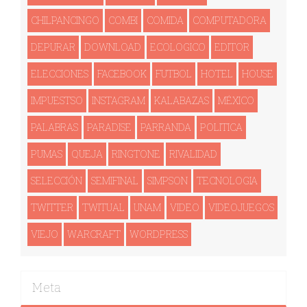
CHILPANCINGO
COMBI
COMIDA
COMPUTADORA
DEPURAR
DOWNLOAD
ECOLOGICO
EDITOR
ELECCIONES
FACEBOOK
FUTBOL
HOTEL
HOUSE
IMPUESTSO
INSTAGRAM
KALABAZAS
MÉXICO
PALABRAS
PARADISE
PARRANDA
POLITICA
PUMAS
QUEJA
RINGTONE
RIVALIDAD
SELECCIÓN
SEMIFINAL
SIMPSON
TECNOLOGI­A
TWITTER
TWITUAL
UNAM
VIDEO
VIDEOJUEGOS
VIEJO
WARCRAFT
WORDPRESS
Meta