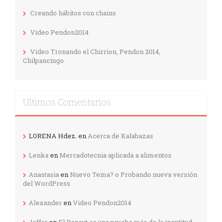
Creando hábitos con chains
Video Pendon2014
Video Tronando el Chirrion, Pendon 2014,
Chilpancingo
Ultimos Comentarios
LORENA Hdez.
en
Acerca de Kalabazas
Lenka
en
Mercadotecnia aplicada a alimentos
Anastasia
en
Nuevo Tema? o Probando nueva versión
del WordPress
Alexander
en
Video Pendon2014
Jaffar
en
El Renaut es una prueba más de la ineptitud