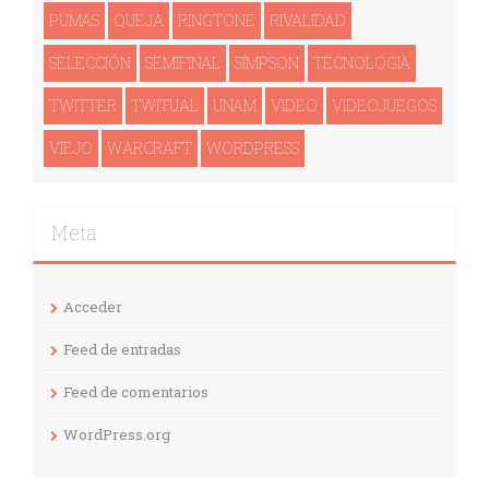
PUMAS
QUEJA
RINGTONE
RIVALIDAD
SELECCIÓN
SEMIFINAL
SIMPSON
TECNOLOGI­A
TWITTER
TWITUAL
UNAM
VIDEO
VIDEOJUEGOS
VIEJO
WARCRAFT
WORDPRESS
Meta
Acceder
Feed de entradas
Feed de comentarios
WordPress.org