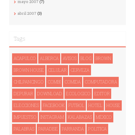
mayo 2007
(7)
abril 2007
(3)
Tags
ACAPULCO
ALBERCA
AVISOS
BLOG
BROWN
BROWN HOUSE
CELULAR
CERVEZA
CHILPANCINGO
COMBI
COMIDA
COMPUTADORA
DEPURAR
DOWNLOAD
ECOLOGICO
EDITOR
ELECCIONES
FACEBOOK
FUTBOL
HOTEL
HOUSE
IMPUESTSO
INSTAGRAM
KALABAZAS
MÉXICO
PALABRAS
PARADISE
PARRANDA
POLITICA