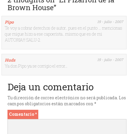
Brown House”
Pipo
19 - julio - 2007
Te voy a cobrar derechos de autor.. pues en el punto … mencionas
que migue hizo a ese capoerista.. mismo que es de mi
AUTORIA!!! SALU-2
Huds
19 - julio - 2007
Ya don Pipo ya se corrigio el error…
Deja un comentario
Tu dirección de correo electrónico no será publicada.
Los
campos obligatorios están marcados con
*
Comentario
*