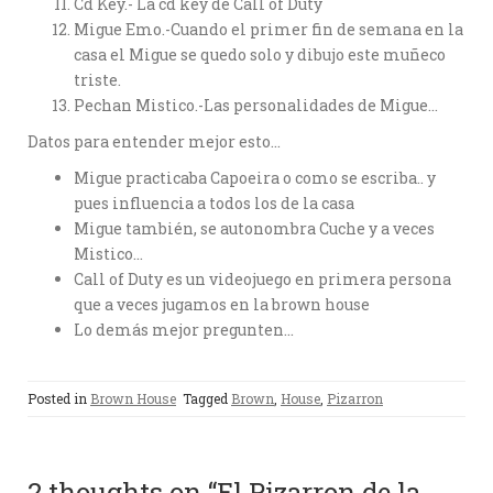
Cd Key.- La cd key de Call of Duty
Migue Emo.-Cuando el primer fin de semana en la
casa el Migue se quedo solo y dibujo este muñeco
triste.
Pechan Mistico.-Las personalidades de Migue…
Datos para entender mejor esto…
Migue practicaba Capoeira o como se escriba.. y
pues influencia a todos los de la casa
Migue también, se autonombra Cuche y a veces
Mistico…
Call of Duty es un videojuego en primera persona
que a veces jugamos en la brown house
Lo demás mejor pregunten…
Posted in
Brown House
Tagged
Brown
,
House
,
Pizarron
2 thoughts on “El Pizarron de la