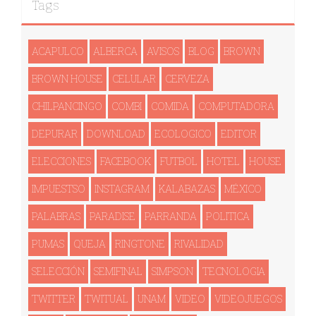
Tags
ACAPULCO
ALBERCA
AVISOS
BLOG
BROWN
BROWN HOUSE
CELULAR
CERVEZA
CHILPANCINGO
COMBI
COMIDA
COMPUTADORA
DEPURAR
DOWNLOAD
ECOLOGICO
EDITOR
ELECCIONES
FACEBOOK
FUTBOL
HOTEL
HOUSE
IMPUESTSO
INSTAGRAM
KALABAZAS
MÉXICO
PALABRAS
PARADISE
PARRANDA
POLITICA
PUMAS
QUEJA
RINGTONE
RIVALIDAD
SELECCIÓN
SEMIFINAL
SIMPSON
TECNOLOGI­A
TWITTER
TWITUAL
UNAM
VIDEO
VIDEOJUEGOS