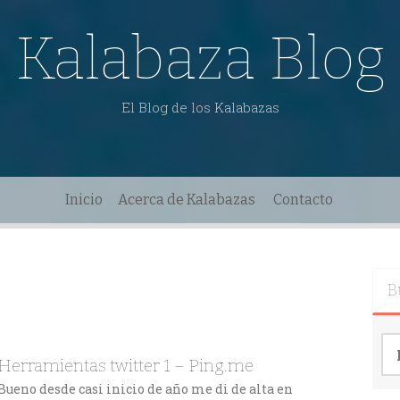
Kalabaza Blog
El Blog de los Kalabazas
Inicio
Acerca de Kalabazas
Contacto
B
Bu
Herramientas twitter 1 – Ping.me
Bueno desde casi inicio de año me di de alta en