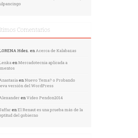
ilpancingo
ltimos Comentarios
LORENA Hdez.
en
Acerca de Kalabazas
Lenka
en
Mercadotecnia aplicada a
imentos
Anastasia
en
Nuevo Tema? o Probando
eva versión del WordPress
Alexander
en
Video Pendon2014
Jaffar
en
El Renaut es una prueba más de la
eptitud del gobierno