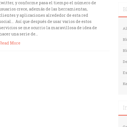
twitter, y conforme pasa el tiempo el número de
usuarios crece, además de las herramientas,
B
clientes y aplicaciones alrededor de esta red
social… Así que después de usar varios de estos
servicios se me ocurrio la maravillosa de idea de
Al
hacer una serie de…
Bl
Read More
Bl
De
E
Ke
I
Ga