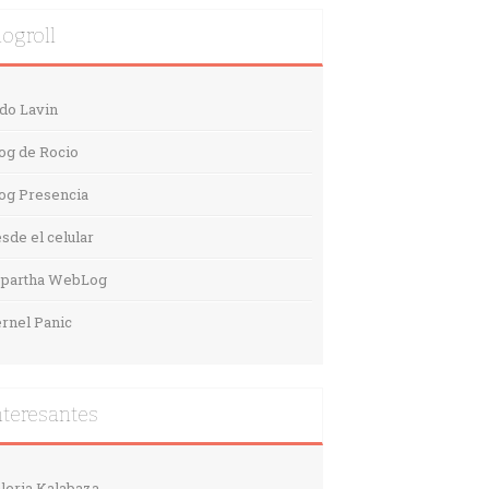
logroll
do Lavin
og de Rocio
og Presencia
sde el celular
spartha WebLog
rnel Panic
nteresantes
leria Kalabaza