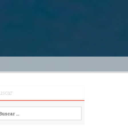
uscar
scar: