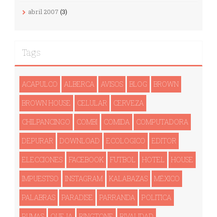
abril 2007
(3)
Tags
ACAPULCO
ALBERCA
AVISOS
BLOG
BROWN
BROWN HOUSE
CELULAR
CERVEZA
CHILPANCINGO
COMBI
COMIDA
COMPUTADORA
DEPURAR
DOWNLOAD
ECOLOGICO
EDITOR
ELECCIONES
FACEBOOK
FUTBOL
HOTEL
HOUSE
IMPUESTSO
INSTAGRAM
KALABAZAS
MÉXICO
PALABRAS
PARADISE
PARRANDA
POLITICA
PUMAS
QUEJA
RINGTONE
RIVALIDAD